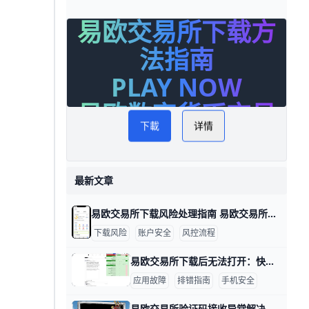
易欧交易所下载方
法指南
PLAY NOW
易欧数字货币交易
下載
详情
最新文章
易欧交易所下载风险处理指南 易欧交易所下载提示风险怎么办 在下载安装易欧交易所应用时，遇到“下载提示风险/安装有风险”等提示，很多用户会担心账户安全。其实，这类提示多半是系统风控或设备安全设置触发的保护机制，只要按官方指引操作，通常可以恢复正常下载与使用。下面给出具体做法，包含数据与实例，便于你快速上手。
下载风险
账户安全
风控流程
易欧交易所下载后无法打开：快速排查与解决要点 易欧交易所下载后无法打开：数据驱动的排查与解决思路 在实际操作中，很多用户遇到无法打开应用的情况，往往与设备、网络和安装来源有关。下面按要点给出有数据和实例的排查方法，帮助你快速定位问题并解决。比如，若你在三星S21运行Android 12，首次安装时若出现“无法打开”的提示，通常与未知来源安装设置有关，需要先开启允许安装来自未知来源的选项。
应用故障
排错指南
手机安全
易欧交易所验证码接收异常解决指南 易欧交易所验证码收不到的情况很多，常见原因包括短信拦截、网络信号差、号码被封或黑名单、签名超时以及服务器端短信发送问题。举例来说，在香港地区、信号不稳时接收验证码的延迟可能达到1–2分钟，甚至需要重新发送多次才能收到；如果你的号码曾被运营商列入黑名单，短信可能直接被阻拦。为了快速定位问题，可以按以下步骤排查并解决。