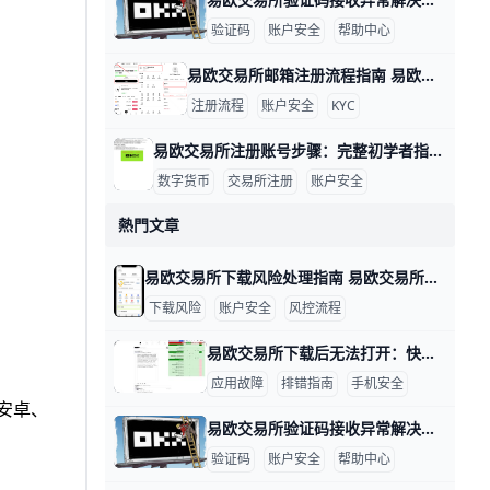
验证码
账户安全
帮助中心
易欧交易所邮箱注册流程指南 易欧交易所邮箱注册流程 在数字货币投资的世界里，注册一个安全、便捷的账户是第一步。为了帮助你快速完成开户，下面用简单直观的步骤和实操示例来说明。 准备工作是关键。确保你使用的设备网络稳定，例如在家里用WiFi或手机数据网都可以；准备一个有效的邮箱、一个强密码（示例：P@ssw0rd!2026，实际请自己设定独特且复杂的密码），并确保手机可以接收验证码以便后续双重验证。若你在香港地区注册，遵循平台提示的地区选项，以确保身份验证顺利。
注册流程
账户安全
KYC
易欧交易所注册账号步骤：完整初学者指南 易欧交易所注册账号步骤 在数字资产投资的起步阶段，注册一个安全、合规的账户是第一步。以易欧交易所为例，下面以实例呈现完整流程，帮助新手快速上手。比如小张想买BTC，他需要先完成注册、绑定信息再进行实名认证，确保后续交易顺利。
数字货币
交易所注册
账户安全
熱門文章
易欧交易所下载风险处理指南 易欧交易所下载提示风险怎么办 在下载安装易欧交易所应用时，遇到“下载提示风险/安装有风险”等提示，很多用户会担心账户安全。其实，这类提示多半是系统风控或设备安全设置触发的保护机制，只要按官方指引操作，通常可以恢复正常下载与使用。下面给出具体做法，包含数据与实例，便于你快速上手。
下载风险
账户安全
风控流程
易欧交易所下载后无法打开：快速排查与解决要点 易欧交易所下载后无法打开：数据驱动的排查与解决思路 在实际操作中，很多用户遇到无法打开应用的情况，往往与设备、网络和安装来源有关。下面按要点给出有数据和实例的排查方法，帮助你快速定位问题并解决。比如，若你在三星S21运行Android 12，首次安装时若出现“无法打开”的提示，通常与未知来源安装设置有关，需要先开启允许安装来自未知来源的选项。
应用故障
排错指南
手机安全
安卓、
易欧交易所验证码接收异常解决指南 易欧交易所验证码收不到的情况很多，常见原因包括短信拦截、网络信号差、号码被封或黑名单、签名超时以及服务器端短信发送问题。举例来说，在香港地区、信号不稳时接收验证码的延迟可能达到1–2分钟，甚至需要重新发送多次才能收到；如果你的号码曾被运营商列入黑名单，短信可能直接被阻拦。为了快速定位问题，可以按以下步骤排查并解决。
验证码
账户安全
帮助中心