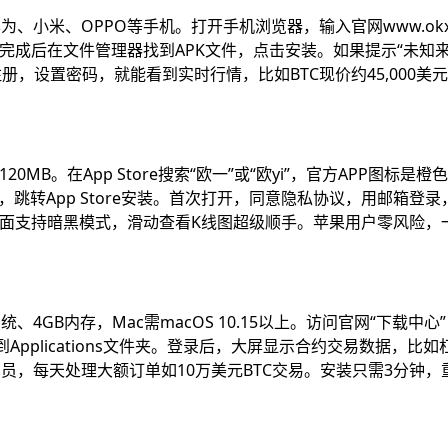
持华为、小米、OPPO等手机。打开手机浏览器，输入官网www.okx
钟，完成后在文件管理器找到APK文件，点击安装。如果提示“未知
册，设置密码，就能看到实时行情，比如BTC现价约45,000美
120MB。在App Store搜索“欧一”或“欧yi”，官方APP图标是橙色
跳转App Store安装。首次打开，同意隐私协议，用邮箱登录
万，界面支持暗黑模式，滑动查看K线图超级顺手。苹果用户零风险，
0系统、4GB内存，Mac需macOS 10.15以上。访问官网“下载中心
版拖到Applications文件夹。登录后，大屏显示合约交易数据，比
易员，每天处理大额订单如10万美元BTC交易。安装只需3分钟，