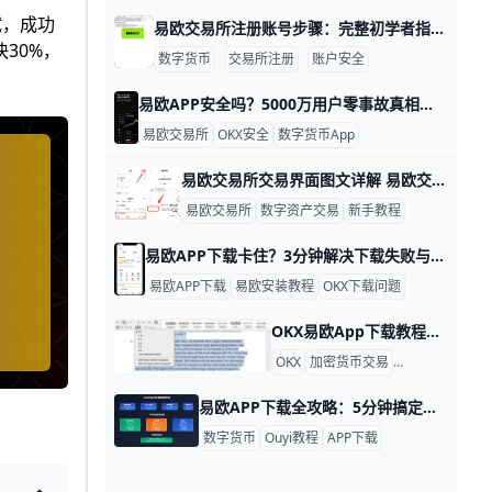
试，成功
易欧交易所注册账号步骤：完整初学者指南 易欧交易所注册账号步骤 在数字资产投资的起步阶段，注册一个安全、合规的账户是第一步。以易欧交易所为例，下面以实例呈现完整流程，帮助新手快速上手。比如小张想买BTC，他需要先完成注册、绑定信息再进行实名认证，确保后续交易顺利。
快30%，
数字货币
交易所注册
账户安全
易欧APP安全吗？5000万用户零事故真相揭秘 易欧交易所APP是否安全？ 大家好！今天我们来聊聊易欧交易所APP，也就是OKX平台的手机应用。它是不是安全可靠？答案是肯定的，但也要注意一些小细节。OKX已经服务全球5000多万用户，交易量每天高达数百亿美元，从未发生过重大资金丢失事件。这说明它的安全基础很扎实。
易欧交易所
OKX安全
数字货币App
易欧交易所交易界面图文详解 易欧交易所（OKX）是目前全球主流的数字资产交易平台之一，它的交易界面设计简洁，功能模块划分清晰，适合新手和资深交易者使用。通过电脑网页版或手机App，你可以登录账户、选择交易对、查看行情、提交买卖订单，还能管理资产和查看历史成交记录。这篇教程会用简单、口语化的语言，一步步带你熟悉易欧交易界面的每个重要部分，帮助你真正看懂并能动手操作。
易欧交易所
数字资产交易
新手教程
易欧APP下载卡住？3分钟解决下载失败与安装被拦截 如果你在手机上下载或更新易欧（OKX/欧易）交易所APP时，一直卡在“下载中”“安装失败”或被系统提示“安装被拦截”，这说明问题大概率出在网络、权限设置或旧版本残留上，而不是APP本身。本文用通俗语言配合真实常见的错误场景，一步步帮你把问题解决，大部分用户在5–15分钟内就能完成并正常登录交易。
易欧APP下载
易欧安装教程
OKX下载问题
OKX易欧App下载教程：安卓iOS安装步骤与常见问题 在加密货币交易越来越普及的今天，OKX（原欧易）已经成为全球主流的交易平台之一，为用户提供了行情查看、币币交易、合约、理财等一站式数字资产服务。根据官方数据，OKX累计服务用户超过5,000万人，支持超过300种加密货币和数千个交易对，覆盖现货、杠杆、合约、期权、财富管理等多种产品。很多新手在使用前最关心的问题就是：如何安全、快速地下载并安装OKX App？本文为安卓和iOS用户分别提供详细的安装步骤，并结合常见问题给出具体操作建议，让每一步都清晰、简单、可执行。
OKX
加密货币交易
手机App安装
易欧APP下载全攻略：5分钟搞定欧一交易神器！ APP下载指南：易欧交易所APP下载步骤与常见问题解答 易欧交易所（欧一）是全球最大的数字货币平台之一，每天处理超过100亿美元交易量。它支持比特币、以太坊等400多种币种交易。下载官方APP，能让你随时查看实时价格，比如比特币现在约6万美元，安全又方便。
数字货币
Ouyi教程
APP下载