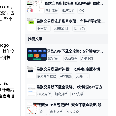
易欧交易所邮箱注册流程指南 易欧交易所邮箱注册流程 在数字货币投资的世界里，注册一个安全、便捷的账户是第一步。为了帮助你快速完成开户，下面用简单直观的步骤和实操示例来说明。 准备工作是关键。确保你使用的设备网络稳定，例如在家里用WiFi或手机数据网都可以；准备一个有效的邮箱、一个强密码（示例：P@ssw0rd!2026，实际请自己设定独特且复杂的密码），并确保手机可以接收验证码以便后续双重验证。若你在香港地区注册，遵循平台提示的地区选项，以确保身份验证顺利。
.com，
注册流程
账户安全
KYC
来源”，去
元。整个
易欧交易所注册账号步骤：完整初学者指南 易欧交易所注册账号步骤 在数字资产投资的起步阶段，注册一个安全、合规的账户是第一步。以易欧交易所为例，下面以实例呈现完整流程，帮助新手快速上手。比如小张想买BTC，他需要先完成注册、绑定信息再进行实名认证，确保后续交易顺利。
数字货币
交易所注册
账户安全
推薦文章
logo，
，就能交
易欧APP下载全攻略：5分钟搞定欧一交易神器！ APP下载指南：易欧交易所APP下载步骤与常见问题解答 易欧交易所（欧一）是全球最大的数字货币平台之一，每天处理超过100亿美元交易量。它支持比特币、以太坊等400多种币种交易。下载官方APP，能让你随时查看实时价格，比如比特币现在约6万美元，安全又方便。
一键搞
数字货币
Ouyi教程
APP下载
易欧交易所更新神器！3分钟搞定版本切换 帮助中心：易欧交易所版本更新与客户端切换 易欧交易所（欧交易所）是全球知名的数字资产交易平台，它会定期推出新版本，比如最新的v6.149.0版，帮助用户交易更快、更安全。 这个版本优化了交易速度，用户可以更快买入USDT或BTC等热门币种，还新增了实时行情推送功能，让你随时掌握市场变化。 更新版本能避免旧版登录失败的问题，确保你的账户资产安全无忧。lenosoft+1
欧交易所教程
APP更新
交易指南
”，选
易欧交易所下载全攻略：3分钟速get官方App！ 最新资讯 易欧交易所下载方法指南全解：快速获取官方客户端 易欧交易所（OK交易所）是全球热门的加密货币交易平台，每天处理超过10亿笔交易，支持200多种币种如BTC和ETH。它的官方客户端最新版本是v6.118.2（2026年2月更新），体积仅50MB左右，下载只需1-2分钟就能安全安装。无论你是安卓、iOS还是电脑用户，都能一步步轻松获取正版App，避免假网站骗局。udn+1
如杠杆最高
OK交易所
加密货币
App安装
重启电脑
易欧APP重磅更新！安全下载全攻略 最新资讯：易欧交易所APP更新要点与下载注意事项 易欧交易所（欧一）是全球热门的数字货币交易平台，它的APP最近更新到安卓版v6.132.0（2025年7月发布）。这个版本提升了交易速度20%，并修复了K线图延迟问题，让你查看比特币价格更顺畅。例如，以太坊实时推送现在只需1秒。​
欧一
数字货币
交易安全