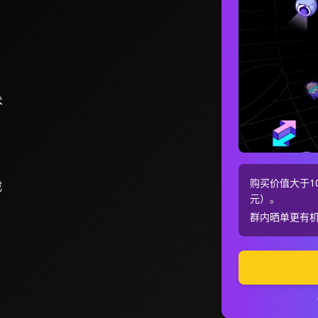
术
购买价值大于10
截
元）。
群内晒单更有