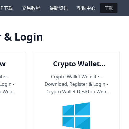
PP下载
交易教程
最新资讯
帮助中心
下載
r & Login
ow
Crypto Wallet
Backup URL
te -
Crypto Wallet Website -
Login -
Download, Register & Login -
op Web
Crypto Wallet Desktop Web
Version