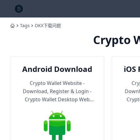
Tags
OKX下载问题
Home
Crypto W
Android Download
iOS 
Th
Crypto Wallet Website -
Cry
Download, Register & Login -
Downlo
Crypto Wallet Desktop Web
Crypt
Version