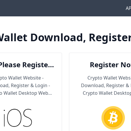
A
allet Download, Registe
Please Register
Register N
en Download
pto Wallet Website -
Crypto Wallet Websi
ad, Register & Login -
Download, Register & 
o Wallet Desktop Web
Crypto Wallet Deskt
Version
Version