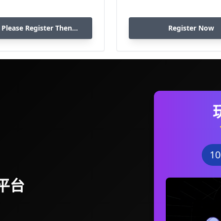
 Please Register Then
Register Now
Download
1
平台