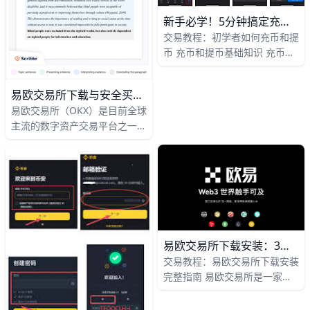
用的风险。很多新手会直接搜索
安装包，但更稳妥的做法是先看
新手必学！5分钟搞定充提币全攻略
入口是否正规，再决定要不要安
交易教程：初学者如何充币和提
装。
币 充币和提币基础知识 充币就
是把你的数字货币从钱包转到交
易所账户里，比如你有10个
易欧交易所下载与安全买卖全攻略（新手进阶必看）
USDT，想存进币安交易所。提
易欧交易所（OKX）是目前全球
币则是反过来，从交易所转出到
主流的数字资产交易平台之一，
你的个人钱包，比如提5个
许多用户都会从官网或官方App
USDT到Trust Wallet。 这两步
Store渠道下载，以确保安全。
超级重要，新手一不小心就可能
在电脑浏览器中输入易欧官方网
丢钱，比如选错网络导致资金没
址，点击“下载App”按钮，选择
了。 先注册交易所账号，完成
“iOS”或“安卓”版本，扫码或直
KYC身份验证，再开2FA双重认
接下载安装包，是目前最安全的
证，这样安全多了。binance+1
下载方式。安卓用户在安装时可
易欧交易所下载安装：3分钟新手速成全攻略
能需要在“设置–安全–安装未知
交易教程：易欧交易所下载安装
应用”中为浏览器或下载管理器
完整指南 易欧交易所是一家面
开启权限，完成后即可正常安
向全球用户的数字资产交易平
装；苹果用户则可以在App
台，很多新手第一次接触时，最
Store中搜索“OKX”下载，或用