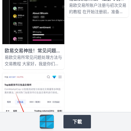
易欧交易所账户注册与初次交易
的教程 在开始注册前，准备好
有效的身份证件（如身份证、护
照）以及常用的手机号码，这有
助于后续身份认证和账户安全。
举例来说，中国大陆用户通常需
要上传身份证正反面照片并进行
人脸识别，以便完成实名认证并
欧易交易神技！常见问题3分钟搞定+新手教程
解锁全部功能。若你已经有清晰
易欧交易所常见问题处理方法与
可用的手机号码，注册过程会更
交易教程 大家好，我是你们的
顺畅，因为验证码将通过短信发
加密货币交易小助手。今天我们
送到该号码。
来聊聊易欧交易所（OKX）——
全球领先的数字资产交易平台。
作为新手或老手，遇到问题很正
常，本文将详细解析常见问题处
理方法，并提供从注册到高级交
易的全方位教程。跟着我一步步
来，轻松搞定你的交易之旅！
下載