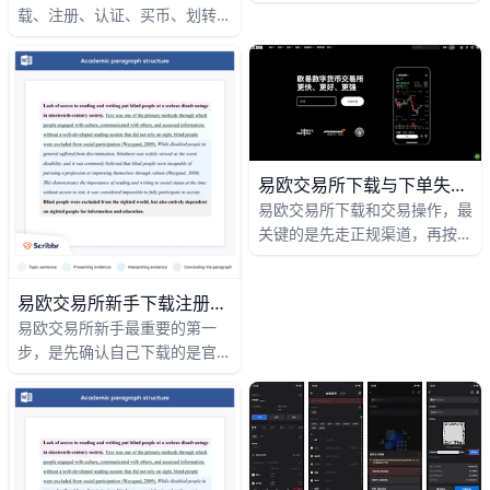
第一次交易最重要的是把注册、
载、注册、认证、买币、划转、
认证、安全和下单顺序弄清楚。
交易”六步来做，新手照着走就
比如，你可以先完成账号注册，
能完成第一笔实盘操作。比如你
再绑定手机号和邮箱，接着开启
先在手机上安装APP，再用手机
双重验证，这样即使以后忘记密
号或邮箱注册账号，接着完成身
码或设备丢失，也能多一层保
份认证，然后买入100 USDT作
护。新手最好先用小金额熟悉操
为初始资金，最后就能进入现货
作，例如先买入少量USDT，再
页面买卖BTC或ETH。
易欧交易所下载与下单失败指南
用它去兑换BTC或ETH，这样学
易欧交易所下载和交易操作，最
习成本更低，体验也更直观。
关键的是先走正规渠道，再按规
则下单，这样能少走很多弯路。
比如，苹果手机通常要先准备好
易欧交易所新手下载注册指南
可用的 Apple ID，再到应用商
易欧交易所新手最重要的第一
店里搜索官方应用并下载安装；
步，是先确认自己下载的是官方
安卓手机一般是通过官网获取安
版本，因为只有官方渠道才更安
装包，再按提示完成权限设置和
全、更新也更稳定。比如你可以
安装。这样做的好处很直接，就
先通过官方网页进入下载页面，
是能减少下载安装到假版本、打
再根据手机系统选择安卓或苹果
不开应用、登录异常这类常见问
版本，这样能减少下载到仿冒应
题。