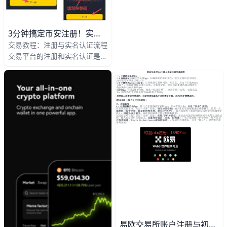
关心的就是“怎么下载、怎么安
海外Apple ID在对应地区商店
装、怎么用”。为了让你从零基
获取。
础也能顺利完成整个流程，本文
3分钟搞定币安注册！实名认证全流程曝光
会用简单易懂的语言，从下载安
交易教程：注册与实名认证流程
装、注册登录，到充值、交易、
交易平台的注册和实名认证是新
提现，详细讲解每一个步骤，并
手进入数字货币世界的第一步。
穿插一些实际例子，帮助你更快
这个过程通常只需10-15分钟，
上手。
就能让你快速开始买卖比特币或
以太坊。以币安为例，每天有超
过100万新用户完成注册，解锁
交易功能。​
易欧交易所账户注册与初次交易教程 - 新手必读