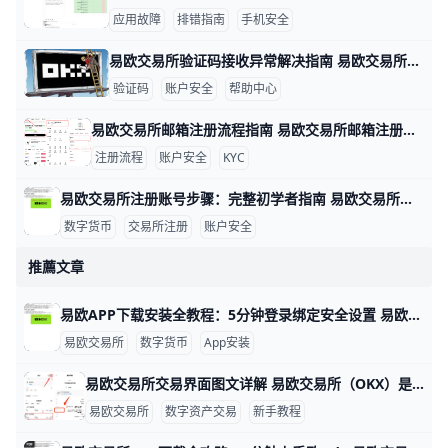
应用故障
排错指南
手机安全
易欧交易所验证码接收异常解决指南 易欧交易所验证码收不到的情况很多，常见原因包括短信拦截、网络信号差、号码被封或黑名单、签名超时以及服务器端短信发送问题。举例来说，在香港地区、信号不稳时接收验证码的延迟可能达到1–2分钟，甚至需要重新发送多次才能收到；如果你的号码曾被运营商列入黑名单，短信可能直接被阻拦。为了快速定位问题，可以按以下步骤排查并解决。
验证码
账户安全
帮助中心
易欧交易所邮箱注册流程指南 易欧交易所邮箱注册流程 在数字货币投资的世界里，注册一个安全、便捷的账户是第一步。为了帮助你快速完成开户，下面用简单直观的步骤和实操示例来说明。 准备工作是关键。确保你使用的设备网络稳定，例如在家里用WiFi或手机数据网都可以；准备一个有效的邮箱、一个强密码（示例：P@ssw0rd!2026，实际请自己设定独特且复杂的密码），并确保手机可以接收验证码以便后续双重验证。若你在香港地区注册，遵循平台提示的地区选项，以确保身份验证顺利。
注册流程
账户安全
KYC
易欧交易所注册账号步骤：完整初学者指南 易欧交易所注册账号步骤 在数字资产投资的起步阶段，注册一个安全、合规的账户是第一步。以易欧交易所为例，下面以实例呈现完整流程，帮助新手快速上手。比如小张想买BTC，他需要先完成注册、绑定信息再进行实名认证，确保后续交易顺利。
数字货币
交易所注册
账户安全
推薦文章
易欧APP下载安装全教程：5分钟登录绑定安全设置 易欧交易所易欧下载与APP安装使用教程：登录→绑定→安全设置 大家好！易欧交易所（欧yi）是全球领先的数字货币交易平台，每天处理超过10亿USDT交易量，支持200多种币种如比特币和以太坊。本教程用简单步骤教你从下载APP到安全设置的全过程，新手5分钟就能上手。dddazhe+1
易欧交易所
数字货币
App安装
易欧交易所交易界面图文详解 易欧交易所（OKX）是目前全球主流的数字资产交易平台之一，它的交易界面设计简洁，功能模块划分清晰，适合新手和资深交易者使用。通过电脑网页版或手机App，你可以登录账户、选择交易对、查看行情、提交买卖订单，还能管理资产和查看历史成交记录。这篇教程会用简单、口语化的语言，一步步带你熟悉易欧交易界面的每个重要部分，帮助你真正看懂并能动手操作。
易欧交易所
数字资产交易
新手教程