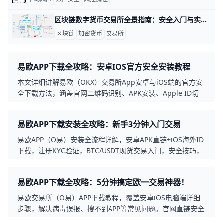
区块链数字货币交易所全景指南：安全入门与实战要点 区块链数字货币交易所完整指南：简单易懂的交易入门 什么是区块链数字货币交易所？ 区块链数字货币交易所就像一个在线股票市场，让你可以用人民币、美元等法定货币购买比特币、以太坊等加密货币，或者用一种加密货币兑换另一种加密货币。根据维基百科的定义，加密货币交易所（Cryptocurrency Exchange）又称数字货币交易所，是一种允许客户将加密货币与其他资产进行交易的业务平台 。比如，你可以在 Binance 上用 1000 元人民币购买 0.02 个比特币，这就是交易所提供的基本服务。
区块链
加密货币
交易所
易欧APP下载全攻略：安卓IOS官方安全安装教程
本文详细讲解易欧（OKX）交易所App安卓与iOS端的官方安
全下载方法，涵盖官网二维码识别、APK安装、Apple ID切
换、App Store搜索、安全设置与常见问题，帮助新手快速、
安心开启数字资产交易。
易欧APP下载安装全攻略：新手3分钟入门交易
易欧APP（O易）安装全流程详解，安卓APK直链+iOS海外ID
下载，注册KYC验证，BTC/USDT现货交易入门，安全技巧，
新手必看3分钟上手指南。
易欧APP下载全攻略：5分钟搞定欧一交易神器！
易欧交易所（O易）APP下载教程，覆盖安卓iOS电脑端详细
步骤，解决病毒误报、搜不到APP等常见问题。官网直链安全
下载，开启比特币交易之旅！