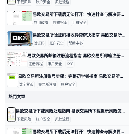
下载风险
账户安全
风控流程
易欧交易所下载后无法打开：快速排查与解决要点 易欧交易所下载后无法打开：数据驱动的排查与解决思路 在实际操作中，很多用户遇到无法打开应用的情况，往往与设备、网络和安装来源有关。下面按要点给出有数据和实例的排查方法，帮助你快速定位问题并解决。比如，若你在三星S21运行Android 12，首次安装时若出现“无法打开”的提示，通常与未知来源安装设置有关，需要先开启允许安装来自未知来源的选项。
应用故障
排错指南
手机安全
易欧交易所验证码接收异常解决指南 易欧交易所验证码收不到的情况很多，常见原因包括短信拦截、网络信号差、号码被封或黑名单、签名超时以及服务器端短信发送问题。举例来说，在香港地区、信号不稳时接收验证码的延迟可能达到1–2分钟，甚至需要重新发送多次才能收到；如果你的号码曾被运营商列入黑名单，短信可能直接被阻拦。为了快速定位问题，可以按以下步骤排查并解决。
验证码
账户安全
帮助中心
易欧交易所邮箱注册流程指南 易欧交易所邮箱注册流程 在数字货币投资的世界里，注册一个安全、便捷的账户是第一步。为了帮助你快速完成开户，下面用简单直观的步骤和实操示例来说明。 准备工作是关键。确保你使用的设备网络稳定，例如在家里用WiFi或手机数据网都可以；准备一个有效的邮箱、一个强密码（示例：P@ssw0rd!2026，实际请自己设定独特且复杂的密码），并确保手机可以接收验证码以便后续双重验证。若你在香港地区注册，遵循平台提示的地区选项，以确保身份验证顺利。
注册流程
账户安全
KYC
易欧交易所注册账号步骤：完整初学者指南 易欧交易所注册账号步骤 在数字资产投资的起步阶段，注册一个安全、合规的账户是第一步。以易欧交易所为例，下面以实例呈现完整流程，帮助新手快速上手。比如小张想买BTC，他需要先完成注册、绑定信息再进行实名认证，确保后续交易顺利。
数字货币
交易所注册
账户安全
熱門文章
易欧交易所下载风险处理指南 易欧交易所下载提示风险怎么办 在下载安装易欧交易所应用时，遇到“下载提示风险/安装有风险”等提示，很多用户会担心账户安全。其实，这类提示多半是系统风控或设备安全设置触发的保护机制，只要按官方指引操作，通常可以恢复正常下载与使用。下面给出具体做法，包含数据与实例，便于你快速上手。
下载风险
账户安全
风控流程
易欧交易所下载后无法打开：快速排查与解决要点 易欧交易所下载后无法打开：数据驱动的排查与解决思路 在实际操作中，很多用户遇到无法打开应用的情况，往往与设备、网络和安装来源有关。下面按要点给出有数据和实例的排查方法，帮助你快速定位问题并解决。比如，若你在三星S21运行Android 12，首次安装时若出现“无法打开”的提示，通常与未知来源安装设置有关，需要先开启允许安装来自未知来源的选项。