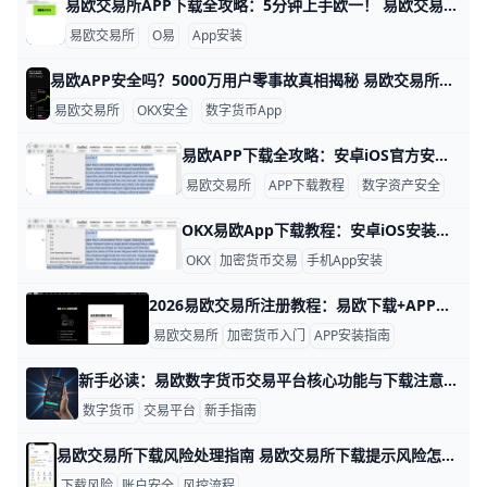
易欧交易所APP下载全攻略：5分钟上手欧一！ 易欧交易所简介：易欧下载与易欧APP安装流程一览 易欧交易所，也叫OK交易所，是全球知名的数字货币交易平台。它成立于2017年，总部在塞舌尔，每天交易量超过100亿美元，支持超过350种加密货币，比如比特币（BTC）和以太坊（ETH）。平台用户超过5000万，覆盖200多个国家和地区，以安全和高效闻名。51wangming+1
易欧交易所
O易
App安装
易欧APP安全吗？5000万用户零事故真相揭秘 易欧交易所APP是否安全？ 大家好！今天我们来聊聊易欧交易所APP，也就是OKX平台的手机应用。它是不是安全可靠？答案是肯定的，但也要注意一些小细节。OKX已经服务全球5000多万用户，交易量每天高达数百亿美元，从未发生过重大资金丢失事件。这说明它的安全基础很扎实。
易欧交易所
OKX安全
数字货币App
易欧APP下载全攻略：安卓iOS官方安全安装教程 在数字资产交易越来越普及的今天，一款稳定、安全的交易所APP几乎成了每个投资者的“必备工具”。欧易（OKX）作为全球领先的区块链交易平台，已经为超过2000万用户提供现货、合约、杠杆和Web3交易服务。根据官方数据，OKX App在2025年已支持超过180个国家和地区的用户，单日交易量最高突破900亿美元。对新手而言，学会从官方渠道下载并安装OKX App，是安全交易的第一步。
易欧交易所
APP下载教程
数字资产安全
OKX易欧App下载教程：安卓iOS安装步骤与常见问题 在加密货币交易越来越普及的今天，OKX（原欧易）已经成为全球主流的交易平台之一，为用户提供了行情查看、币币交易、合约、理财等一站式数字资产服务。根据官方数据，OKX累计服务用户超过5,000万人，支持超过300种加密货币和数千个交易对，覆盖现货、杠杆、合约、期权、财富管理等多种产品。很多新手在使用前最关心的问题就是：如何安全、快速地下载并安装OKX App？本文为安卓和iOS用户分别提供详细的安装步骤，并结合常见问题给出具体操作建议，让每一步都清晰、简单、可执行。
OKX
加密货币交易
手机App安装
2026易欧交易所注册教程：易欧下载+APP安装全流程详解 新手入门：从易欧交易所注册到易欧下载与APP安装全流程解析 一、为什么选择易欧（Oyi/欧e） 易欧（欧e/欧意）是全球领先的数字资产交易所之一，支持超过350种加密货币交易，包括比特币（BTC）、以太坊（ETH）和USDT等主流币种。平台日均交易量超过150亿美元，流动性极佳，适合新手快速买卖。2025年数据显示，易欧拥有超过5000万全球用户，在iOS和Android应用商店评分高达4.7/5.0。平台提供现货交易、合约交易、杠杆交易和DeFi理财等功能，新手入门门槛低，最低入金仅需10 USDT。安全性方面，易欧采用冷热钱包分离存储，98%资产离线保管，并定期通过第三方安全审计，2024年零重大安全事故记录。
易欧交易所
加密货币入门
APP安装指南
新手必读：易欧数字货币交易平台核心功能与下载注意事项 新手必读：易欧数字货币交易平台的核心功能与下载注意事项 易欧交易平台为全球投资者提供多币种交易、实时行情与资产管理等核心功能。以 BTC、ETH、USDT 等主流币种为例，用户可以在现货市场下单、查看成交记录和资金流水，并通过清晰的资金划转入口完成充值与提现。平台的核心目标是让新手在一次登录后就能完成从账户创建、资金入金到第一笔交易的全过程，因此界面设计通常强调简洁、操作直观，降低初次进入的难度。
数字货币
交易平台
新手指南
易欧交易所下载风险处理指南 易欧交易所下载提示风险怎么办 在下载安装易欧交易所应用时，遇到“下载提示风险/安装有风险”等提示，很多用户会担心账户安全。其实，这类提示多半是系统风控或设备安全设置触发的保护机制，只要按官方指引操作，通常可以恢复正常下载与使用。下面给出具体做法，包含数据与实例，便于你快速上手。
下载风险
账户安全
风控流程