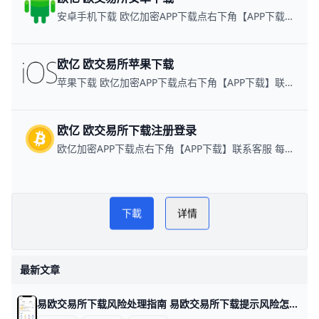
安卓手机下载 欧亿加密APP下载点右下角【APP下载】联系客服 每日更新可用链接
欧亿 欧交易所苹果下载
苹果下载 欧亿加密APP下载点右下角【APP下载】联系客服 每日更新可用链接
欧亿 欧交易所下载注册登录
欧亿加密APP下载点右下角【APP下载】联系客服 每日更新可用链接
易欧交易所下载方法指南
PLAY
下載
详情
NOW
易欧APP安装
最新文章
易欧交易所下载风险处理指南 易欧交易所下载提示风险怎么办 在下载安装易欧交易所应用时，遇到“下载提示风险/安装有风险”等提示，很多用户会担心账户安全。其实，这类提示多半是系统风控或设备安全设置触发的保护机制，只要按官方指引操作，通常可以恢复正常下载与使用。下面给出具体做法，包含数据与实例，便于你快速上手。