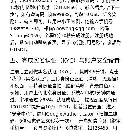
字，如Crypto2026!），点击“获取验证码”，手机短信
10秒内收到6位数字（如123456）。输入后点击“下一
步”，如有邀请码（如999888，可获10 USDT新客奖
励），输入即可。以用户小王为例，他输入手机号
138****1234，邮箱
xiaowang@qq.com
，密码
Strong@2026，全程1分30秒完成注册。注册成功
后，系统自动跳转首页，显示“欢迎使用易欧”，余额为
0 USDT。
五、完成实名认证（KYC）与账户安全设置
注册后立刻做实名认证（KYC），耗时3-5分钟。点击
“我的→实名认证”，上传身份证正面（清晰，无遮挡）
和反面，手持身份证自拍（脸部清晰，背景白色）。
例如，用户上传北京身份证，系统AI审核1分钟内通
过，审核通过率95%。认证成功后，提现额度从每日
100 USDT提升至10万 USDT。接着设置安全：进入
“安全中心”，启用Google Authenticator（扫描二维
码，6位动态码每30秒变一次），开启短信验证（绑定
手机号），设置资金密码（6位数字，如123456，用