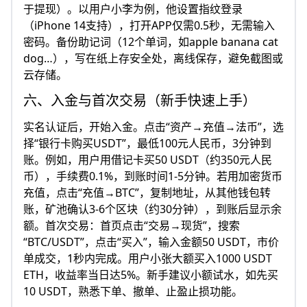
于提现）。以用户小李为例，他设置指纹登录
（iPhone 14支持），打开APP仅需0.5秒，无需输入
密码。备份助记词（12个单词，如apple banana cat
dog…），写在纸上存安全处，离线保存，避免截图或
云存储。
六、入金与首次交易（新手快速上手）
实名认证后，开始入金。点击“资产→充值→法币”，选
择“银行卡购买USDT”，最低100元人民币，3分钟到
账。例如，用户用借记卡买50 USDT（约350元人民
币），手续费0.1%，到账时间1-5分钟。若用加密货币
充值，点击“充值→BTC”，复制地址，从其他钱包转
账，矿池确认3-6个区块（约30分钟），到账后显示余
额。首次交易：首页点击“交易→现货”，搜索
“BTC/USDT”，点击“买入”，输入金额50 USDT，市价
单成交，1秒内完成。用户小张大额买入1000 USDT
ETH，收益率当日达5%。新手建议小额试水，如先买
10 USDT，熟悉下单、撤单、止盈止损功能。