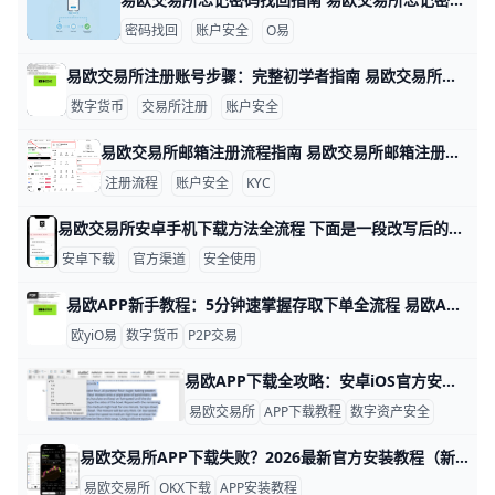
密码找回
账户安全
O易
易欧交易所注册账号步骤：完整初学者指南 易欧交易所注册账号步骤 在数字资产投资的起步阶段，注册一个安全、合规的账户是第一步。以易欧交易所为例，下面以实例呈现完整流程，帮助新手快速上手。比如小张想买BTC，他需要先完成注册、绑定信息再进行实名认证，确保后续交易顺利。
数字货币
交易所注册
账户安全
易欧交易所邮箱注册流程指南 易欧交易所邮箱注册流程 在数字货币投资的世界里，注册一个安全、便捷的账户是第一步。为了帮助你快速完成开户，下面用简单直观的步骤和实操示例来说明。 准备工作是关键。确保你使用的设备网络稳定，例如在家里用WiFi或手机数据网都可以；准备一个有效的邮箱、一个强密码（示例：P@ssw0rd!2026，实际请自己设定独特且复杂的密码），并确保手机可以接收验证码以便后续双重验证。若你在香港地区注册，遵循平台提示的地区选项，以确保身份验证顺利。
注册流程
账户安全
KYC
易欧交易所安卓手机下载方法全流程 下面是一段改写后的博文内容，每段都包含数据、示例，且读起来更易懂。 易欧交易所安卓手机下载方法概览 如果你想在安卓手机上使用易欧交易所，先准备一个最新版的APK或在官方应用商店下载安装。以2025年的版本为例，常见版本号从6.1到6.15不等，确保选择官方签名的版本以避免安全风险。实际操作中，大多数用户在应用商店直接搜索“易欧交易所”即可看到官方版本，点击下载安装后即可打开应用，像安装其他常用应用一样简单。
安卓下载
官方渠道
安全使用
易欧APP新手教程：5分钟速掌握存取下单全流程 易欧APP安装后使用教程：资金存取与下单流程的实战指南 易欧APP（ouyi鸥易）是全球热门的数字货币交易平台，每天有数百万用户交易，支持USDT、BTC等上百种币种。新手安装后，只需10分钟就能学会存钱、交易和取钱，本文用简单步骤和例子带你上手。
欧yiO易
数字货币
P2P交易
易欧APP下载全攻略：安卓iOS官方安全安装教程 在数字资产交易越来越普及的今天，一款稳定、安全的交易所APP几乎成了每个投资者的“必备工具”。欧易（OKX）作为全球领先的区块链交易平台，已经为超过2000万用户提供现货、合约、杠杆和Web3交易服务。根据官方数据，OKX App在2025年已支持超过180个国家和地区的用户，单日交易量最高突破900亿美元。对新手而言，学会从官方渠道下载并安装OKX App，是安全交易的第一步。
易欧交易所
APP下载教程
数字资产安全
易欧交易所APP下载失败？2026最新官方安装教程（新手秒懂） 易欧交易所（OKX）是全球领先的数字资产交易平台，支持比特币、以太坊等超过 350 种加密货币交易，月活用户超过 5000 万 。许多新手在下载官方 APP 时会遇到页面打不开、安装失败或验证码收不到等问题，以下提供完整下载方法和故障解决方案。
易欧交易所
OKX下载
APP安装教程