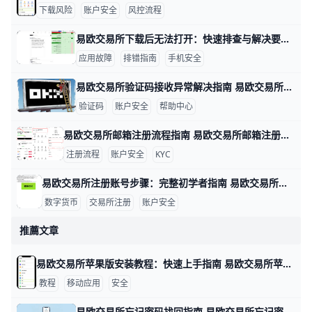
下载风险
账户安全
风控流程
易欧交易所下载后无法打开：快速排查与解决要点 易欧交易所下载后无法打开：数据驱动的排查与解决思路 在实际操作中，很多用户遇到无法打开应用的情况，往往与设备、网络和安装来源有关。下面按要点给出有数据和实例的排查方法，帮助你快速定位问题并解决。比如，若你在三星S21运行Android 12，首次安装时若出现“无法打开”的提示，通常与未知来源安装设置有关，需要先开启允许安装来自未知来源的选项。
应用故障
排错指南
手机安全
易欧交易所验证码接收异常解决指南 易欧交易所验证码收不到的情况很多，常见原因包括短信拦截、网络信号差、号码被封或黑名单、签名超时以及服务器端短信发送问题。举例来说，在香港地区、信号不稳时接收验证码的延迟可能达到1–2分钟，甚至需要重新发送多次才能收到；如果你的号码曾被运营商列入黑名单，短信可能直接被阻拦。为了快速定位问题，可以按以下步骤排查并解决。
验证码
账户安全
帮助中心
易欧交易所邮箱注册流程指南 易欧交易所邮箱注册流程 在数字货币投资的世界里，注册一个安全、便捷的账户是第一步。为了帮助你快速完成开户，下面用简单直观的步骤和实操示例来说明。 准备工作是关键。确保你使用的设备网络稳定，例如在家里用WiFi或手机数据网都可以；准备一个有效的邮箱、一个强密码（示例：P@ssw0rd!2026，实际请自己设定独特且复杂的密码），并确保手机可以接收验证码以便后续双重验证。若你在香港地区注册，遵循平台提示的地区选项，以确保身份验证顺利。
注册流程
账户安全
KYC
易欧交易所注册账号步骤：完整初学者指南 易欧交易所注册账号步骤 在数字资产投资的起步阶段，注册一个安全、合规的账户是第一步。以易欧交易所为例，下面以实例呈现完整流程，帮助新手快速上手。比如小张想买BTC，他需要先完成注册、绑定信息再进行实名认证，确保后续交易顺利。
数字货币
交易所注册
账户安全
推薦文章
易欧交易所苹果版安装教程：快速上手指南 易欧交易所苹果版安装教程 在苹果手机上安装易欧交易所官方应用，通常有两种路径：App Store 下载与官网提供的安装包备选。下面的步骤以简单明了的方式带你完成安装与上线。若你需要，我也可以把内容改成更正式或更口语化的风格。
教程
移动应用
安全
易欧交易所忘记密码找回指南 易欧交易所忘记密码时，可以通过网页端或手机端的“忘记密码”入口来重置，先后验证身份再设置新密码即可。举例来说，若你用手机登录，入口通常在登录页的“忘记密码”按钮，点击后系统会发送短信验证码来确认你的身份；如果用邮箱注册，则需通过邮箱链接完成验证再设新密码。