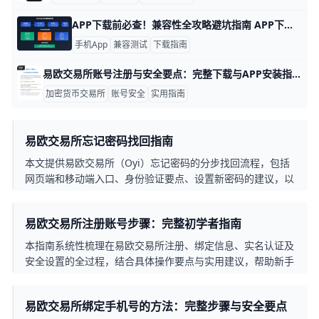
APP下载前必查！兼容性全攻略避坑指南 APP下载前的准备工作与平台兼容性分析 在下载APP前，先检查你的手机系统和硬件，这样能避免很多麻烦。比如，Android 14系统需要至少4GB内存，而iOS 17则要求iPhone 12以上机型。举例来说，小米14或华为P60这些热门手机通常兼容性最好，能顺利运行90%的APP。​
手机App
兼容测试
下载指南
易欧交易所账号注册与安全要点：完整下载与APP安装指南 易欧交易所账号注册与安全：易欧下载与易欧APP安装全流程 在数字资产世界里，账号注册和设备安全是第一道防线。下面用具体数据和实例，带你从下载到注册再到安全设置，一步步把流程理清楚，方便你快速上手。
加密货币交易所
账号安全
实用指南
易欧交易所忘记密码找回指南
本文提供易欧交易所（Oyi）忘记密码的分步找回流程，包括
网页端和移动端入口、身份验证要点、设置新密码的建议，以
及重设后的安全保护措施，帮助用户在遇到忘记密码时高效恢
复访问并提升账户安全性。
易欧交易所注册账号步骤：完整初学者指南
本指南系统性梳理在易欧交易所注册、绑定信息、实名认证及
安全设置的全过程，结合具体操作要点与实用建议，帮助新手
安全、顺畅地完成账号注册与首笔交易准备。
易欧交易所绑定手机号的方法：完整步骤与安全要点