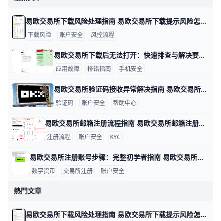
易欧交易所下载风险处理指南 易欧交易所下载提示风险怎么办 在下载安装易欧交易所应用时，遇到“下载提示风险/安装有风险”等提示，很多用户会担心账户安全。其实，这类提示多半是系统风控或设备安全设置触发的保护机制，只要按官方指引操作，通常可以恢复正常下载与使用。下面给出具体做法，包含数据与实例，便于你快速上手。
下载风险
账户安全
风控流程
易欧交易所下载后无法打开：快速排查与解决要点 易欧交易所下载后无法打开：数据驱动的排查与解决思路 在实际操作中，很多用户遇到无法打开应用的情况，往往与设备、网络和安装来源有关。下面按要点给出有数据和实例的排查方法，帮助你快速定位问题并解决。比如，若你在三星S21运行Android 12，首次安装时若出现“无法打开”的提示，通常与未知来源安装设置有关，需要先开启允许安装来自未知来源的选项。
应用故障
排错指南
手机安全
易欧交易所验证码接收异常解决指南 易欧交易所验证码收不到的情况很多，常见原因包括短信拦截、网络信号差、号码被封或黑名单、签名超时以及服务器端短信发送问题。举例来说，在香港地区、信号不稳时接收验证码的延迟可能达到1–2分钟，甚至需要重新发送多次才能收到；如果你的号码曾被运营商列入黑名单，短信可能直接被阻拦。为了快速定位问题，可以按以下步骤排查并解决。
验证码
账户安全
帮助中心
易欧交易所邮箱注册流程指南 易欧交易所邮箱注册流程 在数字货币投资的世界里，注册一个安全、便捷的账户是第一步。为了帮助你快速完成开户，下面用简单直观的步骤和实操示例来说明。 准备工作是关键。确保你使用的设备网络稳定，例如在家里用WiFi或手机数据网都可以；准备一个有效的邮箱、一个强密码（示例：P@ssw0rd!2026，实际请自己设定独特且复杂的密码），并确保手机可以接收验证码以便后续双重验证。若你在香港地区注册，遵循平台提示的地区选项，以确保身份验证顺利。
注册流程
账户安全
KYC
易欧交易所注册账号步骤：完整初学者指南 易欧交易所注册账号步骤 在数字资产投资的起步阶段，注册一个安全、合规的账户是第一步。以易欧交易所为例，下面以实例呈现完整流程，帮助新手快速上手。比如小张想买BTC，他需要先完成注册、绑定信息再进行实名认证，确保后续交易顺利。
数字货币
交易所注册
账户安全
熱門文章
易欧交易所下载风险处理指南 易欧交易所下载提示风险怎么办 在下载安装易欧交易所应用时，遇到“下载提示风险/安装有风险”等提示，很多用户会担心账户安全。其实，这类提示多半是系统风控或设备安全设置触发的保护机制，只要按官方指引操作，通常可以恢复正常下载与使用。下面给出具体做法，包含数据与实例，便于你快速上手。