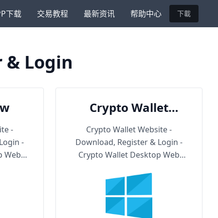
PP下载
交易教程
最新资讯
帮助中心
下載
r & Login
ow
Crypto Wallet
Backup URL
te -
Crypto Wallet Website -
Login -
Download, Register & Login -
op Web
Crypto Wallet Desktop Web
Version