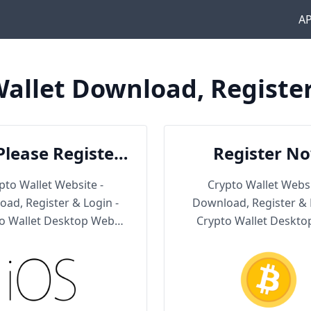
A
allet Download, Registe
Please Register
Register N
en Download
pto Wallet Website -
Crypto Wallet Websi
ad, Register & Login -
Download, Register & 
o Wallet Desktop Web
Crypto Wallet Deskt
Version
Version