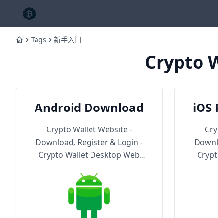
Tags
新手入门
Home
Crypto W
Android Download
iOS 
Th
Crypto Wallet Website -
Cry
Download, Register & Login -
Downlo
Crypto Wallet Desktop Web
Crypt
Version