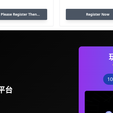
 Please Register Then
Register Now
Download
1
平台