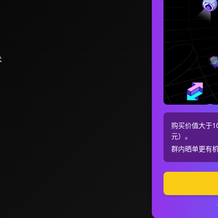
术
购买价值大于10
元）。
群内晒单更有