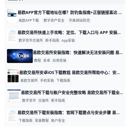
易欧APP官方下载地址在哪？防钓鱼指南+正版链接直达 在当前数字资产交易市场中，易欧（OKX）是许多投资者的首选平台之一，官方App支持现货、合约、法币、DeFi等多种交易功能，界面简洁，操作流畅，适合新手和进阶用户同时使用。根据官网数据，OKX全球注册用户已超过5000万，支持超过300种加密货币和数百个交易对，为用户提供了较丰富的交易选择和流动性支持。因此，下载一个安全、正版的易欧App，对长期参与交易的用户来说非常关键。
易欧APP下载
数字资产安全
钓鱼网站防范
易欧交易所快速上手攻略：定位、下载入口与 APP 安装要点 易欧交易所定位：易欧交易所是一家面向全球投资者的数字资产交易平台，核心功能包括币币交易、行情查看、实名认证与资金管理等。以香港用户为例，该平台在合规与风控方面通常强调资金分离托管、多层安全防护，以及快速提现通道，方便本地用户在合规框架内参与交易。常见的交易模式还包括币币交易、合约交易和闪兑，帮助用户在不同市场阶段实现买卖与对冲。举例来说，若你在香港使用，建议先确认该平台在本地的提款渠道是否支持本地银行账户，以及是否有本地客服可提供中文服务。
数字货币交易所
新手指南
App安装
易欧交易所安装指南：快速解决无法安装问题 易欧交易所无法安装怎么办 遇到安装问题时，先确认几个基础点再动手操作。数据要点：安卓用户常见原因包括未知来源安装权限未开启、官方安装包未下载、存储空间不足、网络不稳，以及系统版本过旧导致兼容性问题。例子：如果你的手机是三星或小米，默认设置往往会阻止来自浏览器的直接安装，需在设置里允许安装未知应用；若你下载的只是第三方站点的安装包，成功率会明显下降，因为这些包可能已被修改或损坏。
教程
安卓
应用安装
易欧交易所安卓iOS下载教程 易欧交易所帮助中心：安卓与iOS下载教程详解。本文适合新手用户阅读，重点讲清楚安卓和iPhone两种设备的下载方法、安装步骤和常见问题，帮助你用更少的时间完成下载并进入应用。为了让内容更实用，下面会加入具体操作例子，比如安卓如何安装下载包、iPhone如何通过 App Store 获取应用，让你一看就懂。
易欧交易所
手机安装
下载指南
易欧交易所下载与账户安全完整攻略 易欧交易所下载全攻略：易欧下载与易欧 APP 安装详细教程，安全开启易欧数字货币交易 一、易欧交易所官网下载入口 易欧交易所（也叫欧亿或 O易）是全球前 3 大的加密货币交易平台，每天交易量超过 10 亿美元，支持比特币、以太坊等超过 500 种数字货币交易。想要安全下载易欧 APP，唯一可靠的途径是访问官方网址 https://www.okx.com，进入官网后点击右上角的「下载」按钮，就能看到安卓、苹果和电脑版的下载选项。很多新手容易犯的错误是直接在百度或谷歌搜索「易欧下载」，然后点击搜索结果里的链接，但据统计，每年有超过 3 万名用户因为点击了假网站链接而损失资金，所以一定要手动在浏览器地址栏输入 www.okx.com 这个官方网址。
数字货币
交易所
新手指南
易欧交易所下载安装指南：官网下载要点与安全步骤 易欧交易所下载与安装指南：从官网下载易欧APP安装要点 在数字资产交易日益普及的今天，安全、便捷的下载与安装流程尤为重要。本指南聚焦于通过易欧交易所官方网站获取官方APP的正确路径与关键要点，帮助用户快速上手交易。以安卓为例，常见需求是快速获取最新版本，确保来源可信，从而避免恶意软件和假冒软件的风险。官方页面通常会标注版本号，例如 v6.x.x，并提供更新日志，便于用户判断是否值得更新。数据示例：某版本更新日志显示修复登录卡顿问题，这类信息有助于用户评估升级必要性。
下载指南
安装教程
账户安全