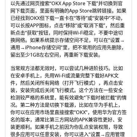
以先通过网页搜索“OKX App Store 下载”并切换到官
网下载页面，里面有明确的App Store跳转链接。如果
已经找到OKX但下载一直卡在“等待”或“安装中”不动，
可以长按APP图标，点击“移除”或“取消下载”，然后重
新点击“获取”按钮，同时保持Wi‑Fi稳定，不要中途切
换网络。如果系统提示存储空间不足，可以在“设置→
通用→iPhone存储空间”里，把不常用的应用先删除，
留出至少1GB左右空间，再重新下载安装。
当常规方法都无效时，可以尝试几种进阶技巧。比如
在安卓手机上，先用Wi‑Fi或流量完整下载好APK文
件，然后关闭所有网络（打开飞行模式），再点击安
装，安装完成后关闭飞行模式。这个方法在一些安全
检测较严格的系统里，能有效避免“下载时被拦截”的情
况。第二种方法是切换下载源，比如在华为手机上，
你可以在应用市场里直接搜索“OKX”，使用华为官方签
名的版本，通常比第三方网站的APK兼容性更好、安
装更顺利。如果手机之前因为你乱点安装权限，导致
很多应用可以任意安装，你可以进入“设置→应用管理