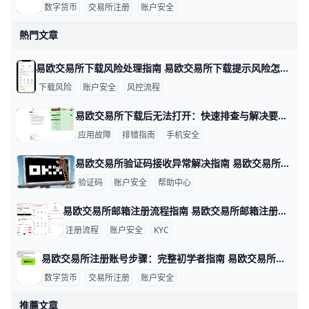
数字货币
交易所注册
账户安全
熱門文章
易欧交易所下载风险处理指南 易欧交易所下载提示风险怎么办 在下载安装易欧交易所应用时，遇到“下载提示风险/安装有风险”等提示，很多用户会担心账户安全。其实，这类提示多半是系统风控或设备安全设置触发的保护机制，只要按官方指引操作，通常可以恢复正常下载与使用。下面给出具体做法，包含数据与实例，便于你快速上手。
下载风险
账户安全
风控流程
易欧交易所下载后无法打开：快速排查与解决要点 易欧交易所下载后无法打开：数据驱动的排查与解决思路 在实际操作中，很多用户遇到无法打开应用的情况，往往与设备、网络和安装来源有关。下面按要点给出有数据和实例的排查方法，帮助你快速定位问题并解决。比如，若你在三星S21运行Android 12，首次安装时若出现“无法打开”的提示，通常与未知来源安装设置有关，需要先开启允许安装来自未知来源的选项。
应用故障
排错指南
手机安全
易欧交易所验证码接收异常解决指南 易欧交易所验证码收不到的情况很多，常见原因包括短信拦截、网络信号差、号码被封或黑名单、签名超时以及服务器端短信发送问题。举例来说，在香港地区、信号不稳时接收验证码的延迟可能达到1–2分钟，甚至需要重新发送多次才能收到；如果你的号码曾被运营商列入黑名单，短信可能直接被阻拦。为了快速定位问题，可以按以下步骤排查并解决。
验证码
账户安全
帮助中心
易欧交易所邮箱注册流程指南 易欧交易所邮箱注册流程 在数字货币投资的世界里，注册一个安全、便捷的账户是第一步。为了帮助你快速完成开户，下面用简单直观的步骤和实操示例来说明。 准备工作是关键。确保你使用的设备网络稳定，例如在家里用WiFi或手机数据网都可以；准备一个有效的邮箱、一个强密码（示例：P@ssw0rd!2026，实际请自己设定独特且复杂的密码），并确保手机可以接收验证码以便后续双重验证。若你在香港地区注册，遵循平台提示的地区选项，以确保身份验证顺利。
注册流程
账户安全
KYC
易欧交易所注册账号步骤：完整初学者指南 易欧交易所注册账号步骤 在数字资产投资的起步阶段，注册一个安全、合规的账户是第一步。以易欧交易所为例，下面以实例呈现完整流程，帮助新手快速上手。比如小张想买BTC，他需要先完成注册、绑定信息再进行实名认证，确保后续交易顺利。
数字货币
交易所注册
账户安全
推薦文章