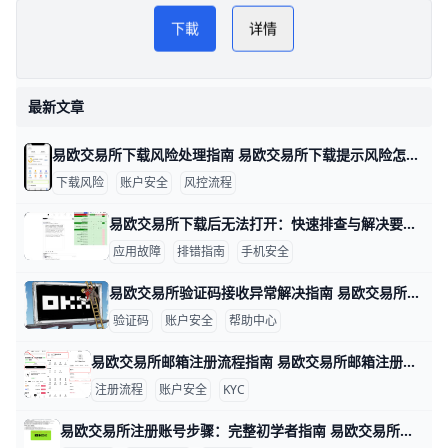
易欧交易所下载方法指南
PLAY
下載
详情
NOW
易欧数字货币交易
最新文章
易欧交易所下载风险处理指南 易欧交易所下载提示风险怎么办 在下载安装易欧交易所应用时，遇到“下载提示风险/安装有风险”等提示，很多用户会担心账户安全。其实，这类提示多半是系统风控或设备安全设置触发的保护机制，只要按官方指引操作，通常可以恢复正常下载与使用。下面给出具体做法，包含数据与实例，便于你快速上手。
下载风险
账户安全
风控流程
易欧交易所下载后无法打开：快速排查与解决要点 易欧交易所下载后无法打开：数据驱动的排查与解决思路 在实际操作中，很多用户遇到无法打开应用的情况，往往与设备、网络和安装来源有关。下面按要点给出有数据和实例的排查方法，帮助你快速定位问题并解决。比如，若你在三星S21运行Android 12，首次安装时若出现“无法打开”的提示，通常与未知来源安装设置有关，需要先开启允许安装来自未知来源的选项。
应用故障
排错指南
手机安全
易欧交易所验证码接收异常解决指南 易欧交易所验证码收不到的情况很多，常见原因包括短信拦截、网络信号差、号码被封或黑名单、签名超时以及服务器端短信发送问题。举例来说，在香港地区、信号不稳时接收验证码的延迟可能达到1–2分钟，甚至需要重新发送多次才能收到；如果你的号码曾被运营商列入黑名单，短信可能直接被阻拦。为了快速定位问题，可以按以下步骤排查并解决。
验证码
账户安全
帮助中心
易欧交易所邮箱注册流程指南 易欧交易所邮箱注册流程 在数字货币投资的世界里，注册一个安全、便捷的账户是第一步。为了帮助你快速完成开户，下面用简单直观的步骤和实操示例来说明。 准备工作是关键。确保你使用的设备网络稳定，例如在家里用WiFi或手机数据网都可以；准备一个有效的邮箱、一个强密码（示例：P@ssw0rd!2026，实际请自己设定独特且复杂的密码），并确保手机可以接收验证码以便后续双重验证。若你在香港地区注册，遵循平台提示的地区选项，以确保身份验证顺利。
注册流程
账户安全
KYC
易欧交易所注册账号步骤：完整初学者指南 易欧交易所注册账号步骤 在数字资产投资的起步阶段，注册一个安全、合规的账户是第一步。以易欧交易所为例，下面以实例呈现完整流程，帮助新手快速上手。比如小张想买BTC，他需要先完成注册、绑定信息再进行实名认证，确保后续交易顺利。