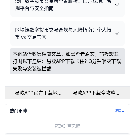
澳门数字货币交易所全景解析：官方立场、合
规平台与安全指南
区块链数字货币交易合规与风险指南：个人持
币 vs 交易禁区
本網站僅收集相關文章。如需查看原文，請複製並
打開以下連結：
易欧APP下载卡住？3分钟解决下载
失败与安装被拦截
易欧APP官方下载地址
易欧APP下载全攻略：
在哪？防钓鱼指南+正
安卓iOS官方安全安装
版链接直达
教程
热门币种
详情→
数据加载失败