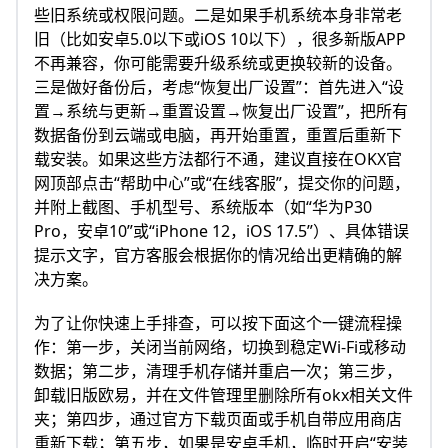
些旧系统或权限问题。二是如果手机系统本身非常老
旧（比如安卓5.0以下或iOS 10以下），很多新版APP
不再兼容，你可能需要升级系统或更换较新的设备。
三是做好备份后，考虑“恢复出厂设置”：首先进入“设
置→系统与更新→重置设置→恢复出厂设置”，把所有
数据备份到云端或电脑，再开始重置，重置后重新下
载安装。如果这些方法都行不通，建议直接在OKX官
网顶部点击“帮助中心”或“在线客服”，提交你的问题，
并附上截图、手机型号、系统版本（如“华为P30
Pro，安卓10”或“iPhone 12，iOS 17.5”）、具体错误
提示文字，官方客服会根据你的情况给出更精确的解
决方案。
为了让你快速上手排查，可以按下面这个一键流程操
作：第一步，关闭当前网络，切换到稳定Wi‑Fi或移动
数据；第二步，清理手机存储并重启一次；第三步，
卸载旧版欧易，并在文件管理里删除所有okx相关文件
夹；第四步，通过官方下载页面或手机自带应用商店
重新下载；第五步，如果是安卓手机，临时开启“安装