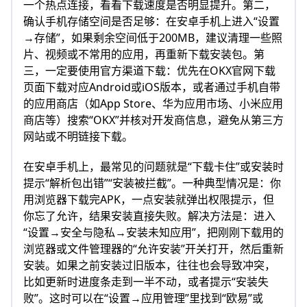
一个热点连接，看看下载速度是否明显提升。第二，
确认手机存储空间是否足够：在安卓手机上进入“设置
→存储”，如果剩余空间低于200MB，建议清理一些照
片、视频或不常用的应用，再重新下载安装包。第
三，一定要使用官方渠道下载：优先在OKX官网下载
页面下载对应Android或iOS版本，或者通过手机自带
的应用商店（如App Store、华为应用市场、小米应用
商店等）搜索“OKX”并核对开发商信息，避免从第三方
网站或不明链接下载。
在安卓手机上，最常见的问题就是“下载卡住”或安装时
提示“解析包出错”“安装被拦截”。一种典型情况是：你
用浏览器下载完APK，一点安装就弹出权限提示，但
你忘了允许，结果安装直接失败。解决方法是：进入
“设置→安全与隐私→安装未知应用”，把刚刚下载用的
浏览器或文件管理器的“允许安装”开关打开，然后重新
安装。如果之前安装过旧版本，往往也会导致冲突，
比如更新时进度条走到一半不动，或者提示“安装失
败”。这时可以在“设置→应用管理”里找到“欧易”或