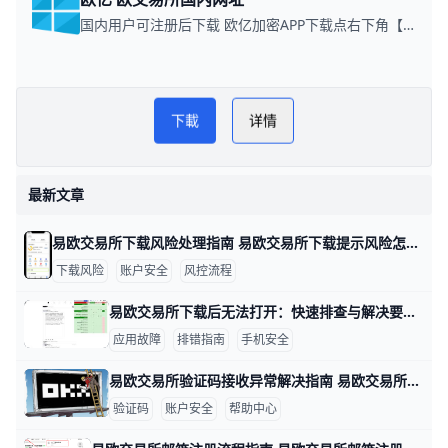
国内用户可注册后下载 欧亿加密APP下载点右下角【APP下载】联系客服 每日更新可用链接
易欧交易所下载方法指南
PLAY
下載
详情
NOW
易欧APP安装
最新文章
易欧交易所下载风险处理指南 易欧交易所下载提示风险怎么办 在下载安装易欧交易所应用时，遇到“下载提示风险/安装有风险”等提示，很多用户会担心账户安全。其实，这类提示多半是系统风控或设备安全设置触发的保护机制，只要按官方指引操作，通常可以恢复正常下载与使用。下面给出具体做法，包含数据与实例，便于你快速上手。
下载风险
账户安全
风控流程
易欧交易所下载后无法打开：快速排查与解决要点 易欧交易所下载后无法打开：数据驱动的排查与解决思路 在实际操作中，很多用户遇到无法打开应用的情况，往往与设备、网络和安装来源有关。下面按要点给出有数据和实例的排查方法，帮助你快速定位问题并解决。比如，若你在三星S21运行Android 12，首次安装时若出现“无法打开”的提示，通常与未知来源安装设置有关，需要先开启允许安装来自未知来源的选项。
应用故障
排错指南
手机安全
易欧交易所验证码接收异常解决指南 易欧交易所验证码收不到的情况很多，常见原因包括短信拦截、网络信号差、号码被封或黑名单、签名超时以及服务器端短信发送问题。举例来说，在香港地区、信号不稳时接收验证码的延迟可能达到1–2分钟，甚至需要重新发送多次才能收到；如果你的号码曾被运营商列入黑名单，短信可能直接被阻拦。为了快速定位问题，可以按以下步骤排查并解决。
验证码
账户安全
帮助中心