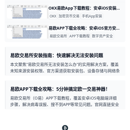
OKX易欧App下载教程：安卓iOS安装步骤与常见问题 在加密货币交易越来越普及的今天，OKX（原欧易）已经成为全球主流的交易平台之一，为用户提供了行情查看、币币交易、合约、理财等一站式数字资产服务。根据官方数据，OKX累计服务用户超过5,000万人，支持超过300种加密货币和数千个交易对，覆盖现货、杠杆、合约、期权、财富管理等多种产品。很多新手在使用前最关心的问题就是：如何安全、快速地下载并安装OKX App？本文为安卓和iOS用户分别提供详细的安装步骤，并结合常见问题给出具体操作建议，让每一步都清晰、简单、可执行。
OKX
加密货币交易
手机App安装
易欧APP下载全攻略：安卓iOS官方安全安装教程 在数字资产交易越来越普及的今天，一款稳定、安全的交易所APP几乎成了每个投资者的“必备工具”。欧易（OKX）作为全球领先的区块链交易平台，已经为超过2000万用户提供现货、合约、杠杆和Web3交易服务。根据官方数据，OKX App在2025年已支持超过180个国家和地区的用户，单日交易量最高突破900亿美元。对新手而言，学会从官方渠道下载并安装OKX App，是安全交易的第一步。
易欧交易所
APP下载教程
数字资产安全
易欧交易所安装指南：快速解决无法安装问题
本文聚焦“易欧交易所无法安装怎么办”的实用解决方案，覆盖
未知来源安装权限、官方渠道获取安装包、设备存储与网络条
件、系统兼容性及厂商定制系统的特殊设置，提供清晰的操作
步骤和常见问题的解决思路，帮助用户在最短时间内完成安装
易欧APP下载全攻略：5分钟搞定欧一交易神器！
并开始使用。
易欧交易所（O易）APP下载教程，覆盖安卓iOS电脑端详细
步骤，解决病毒误报、搜不到APP等常见问题。官网直链安全
下载，开启比特币交易之旅！