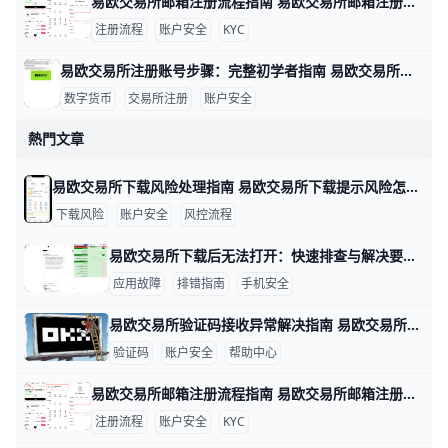
易欧交易所邮箱注册流程指南 易欧交易所邮箱注册流程 在数字货币投资的世界里，注册一个安全、便捷的账户是第一步。为了帮助你快速完成开户，下面用简单直观的步骤和实操示例来说明。 准备工作是关键。确保你使用的设备网络稳定，例如在家里用WiFi或手机数据网都可以；准备一个有效的邮箱、一个强密码（示例：P@ssw0rd!2026，实际请自己设定独特且复杂的密码），并确保手机可以接收验证码以便后续双重验证。若你在香港地区注册，遵循平台提示的地区选项，以确保身份验证顺利。
注册流程
账户安全
KYC
易欧交易所注册账号步骤：完整初学者指南 易欧交易所注册账号步骤 在数字资产投资的起步阶段，注册一个安全、合规的账户是第一步。以易欧交易所为例，下面以实例呈现完整流程，帮助新手快速上手。比如小张想买BTC，他需要先完成注册、绑定信息再进行实名认证，确保后续交易顺利。
数字货币
交易所注册
账户安全
熱門文章
易欧交易所下载风险处理指南 易欧交易所下载提示风险怎么办 在下载安装易欧交易所应用时，遇到“下载提示风险/安装有风险”等提示，很多用户会担心账户安全。其实，这类提示多半是系统风控或设备安全设置触发的保护机制，只要按官方指引操作，通常可以恢复正常下载与使用。下面给出具体做法，包含数据与实例，便于你快速上手。
下载风险
账户安全
风控流程
易欧交易所下载后无法打开：快速排查与解决要点 易欧交易所下载后无法打开：数据驱动的排查与解决思路 在实际操作中，很多用户遇到无法打开应用的情况，往往与设备、网络和安装来源有关。下面按要点给出有数据和实例的排查方法，帮助你快速定位问题并解决。比如，若你在三星S21运行Android 12，首次安装时若出现“无法打开”的提示，通常与未知来源安装设置有关，需要先开启允许安装来自未知来源的选项。
应用故障
排错指南
手机安全
易欧交易所验证码接收异常解决指南 易欧交易所验证码收不到的情况很多，常见原因包括短信拦截、网络信号差、号码被封或黑名单、签名超时以及服务器端短信发送问题。举例来说，在香港地区、信号不稳时接收验证码的延迟可能达到1–2分钟，甚至需要重新发送多次才能收到；如果你的号码曾被运营商列入黑名单，短信可能直接被阻拦。为了快速定位问题，可以按以下步骤排查并解决。
验证码
账户安全
帮助中心
易欧交易所邮箱注册流程指南 易欧交易所邮箱注册流程 在数字货币投资的世界里，注册一个安全、便捷的账户是第一步。为了帮助你快速完成开户，下面用简单直观的步骤和实操示例来说明。 准备工作是关键。确保你使用的设备网络稳定，例如在家里用WiFi或手机数据网都可以；准备一个有效的邮箱、一个强密码（示例：P@ssw0rd!2026，实际请自己设定独特且复杂的密码），并确保手机可以接收验证码以便后续双重验证。若你在香港地区注册，遵循平台提示的地区选项，以确保身份验证顺利。
注册流程
账户安全
KYC