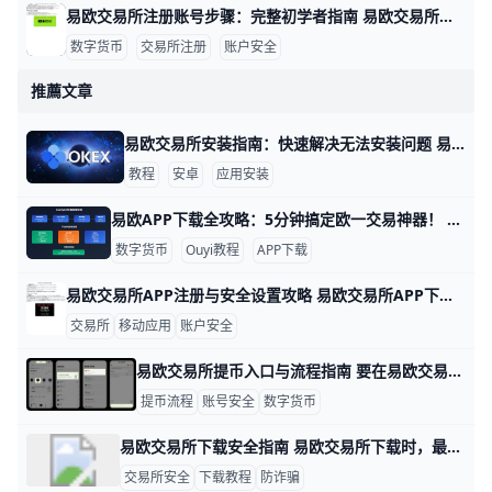
易欧交易所注册账号步骤：完整初学者指南 易欧交易所注册账号步骤 在数字资产投资的起步阶段，注册一个安全、合规的账户是第一步。以易欧交易所为例，下面以实例呈现完整流程，帮助新手快速上手。比如小张想买BTC，他需要先完成注册、绑定信息再进行实名认证，确保后续交易顺利。
数字货币
交易所注册
账户安全
推薦文章
易欧交易所安装指南：快速解决无法安装问题 易欧交易所无法安装怎么办 遇到安装问题时，先确认几个基础点再动手操作。数据要点：安卓用户常见原因包括未知来源安装权限未开启、官方安装包未下载、存储空间不足、网络不稳，以及系统版本过旧导致兼容性问题。例子：如果你的手机是三星或小米，默认设置往往会阻止来自浏览器的直接安装，需在设置里允许安装未知应用；若你下载的只是第三方站点的安装包，成功率会明显下降，因为这些包可能已被修改或损坏。
教程
安卓
应用安装
易欧APP下载全攻略：5分钟搞定欧一交易神器！ APP下载指南：易欧交易所APP下载步骤与常见问题解答 易欧交易所（欧一）是全球最大的数字货币平台之一，每天处理超过100亿美元交易量。它支持比特币、以太坊等400多种币种交易。下载官方APP，能让你随时查看实时价格，比如比特币现在约6万美元，安全又方便。
数字货币
Ouyi教程
APP下载
易欧交易所APP注册与安全设置攻略 易欧交易所APP下载后快速注册与安全设置 在下载安装易欧交易所APP后，先完成注册才能开始交易。你可以用手机号码或邮箱注册，系统会发送验证码来验证身份。接着设置一个强密码，比如8位以上，包含字母、数字和符号，并避免使用与其他账户相同的密码。完成这些步骤后，通常还需要进行实名认证以提升提现额度和合规性。
交易所
移动应用
账户安全
易欧交易所提币入口与流程指南 要在易欧交易所提币，先给出一个简明的流程示例，方便你快速上手。以手机APP为例：打开“资产”或“钱包”页面，看到“提币”按钮后点击进入，通常需要选择要提币的币种，再进入具体的提币详情页面。接着输入提币地址（目标钱包地址）和要提币的金额，并选择提币网络（如 ERC-20、TRC20、BEP20 等，具体可用网络取决于币种）。提交前务必核对网络和地址，确保无误，因为同一币种在不同网络下的地址并不一样，错误的网络可能导致资金无法找回。举例来说，如果你要提 USDT，常见网络包括 ERC-20（以太坊）、TRC-20（/TRON）和 BEP20（币安智能链），不同网络手续费和出账时间也不同。
提币流程
账号安全
数字货币
易欧交易所下载安全指南 易欧交易所下载时，最重要的是先确认来源是否正规，因为很多诈骗都是从“假官网”和“假安装包”开始的。比如，正规下载入口通常会放在官方网站或官方应用商店里，而不是社交群、陌生短信链接，或者别人私发的二维码；如果你看到“马上升级领取奖励”“点击下载最新安全版”这类提示，就要先停下来核对，再决定是否安装。
交易所安全
下载教程
防诈骗