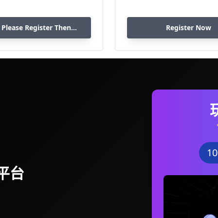
 Please Register Then
Register Now
Download
1
平台