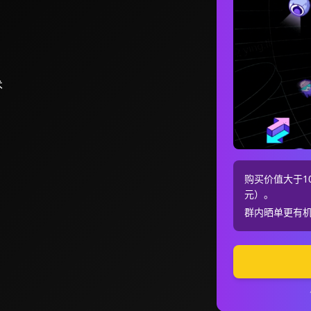
术
购买价值大于10
元）。
群内晒单更有