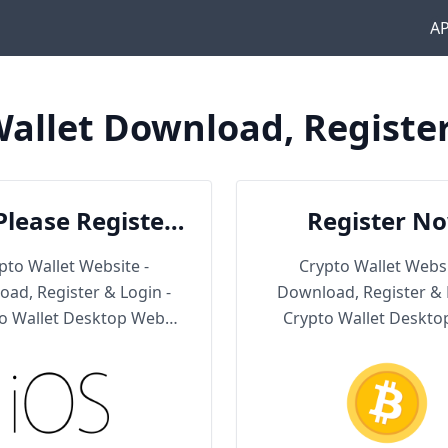
A
allet Download, Registe
Please Register
Register N
en Download
pto Wallet Website -
Crypto Wallet Websi
ad, Register & Login -
Download, Register & 
o Wallet Desktop Web
Crypto Wallet Deskt
Version
Version