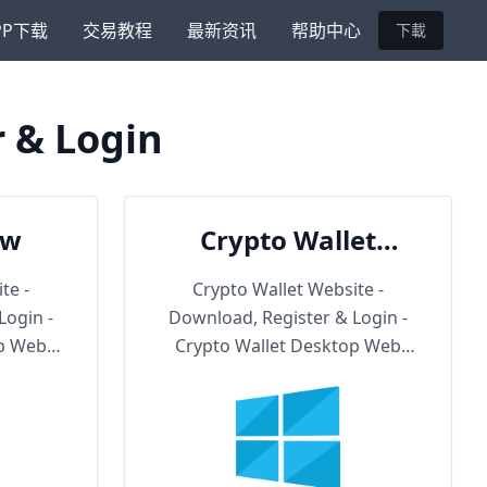
PP下载
交易教程
最新资讯
帮助中心
下載
r & Login
ow
Crypto Wallet
Backup URL
te -
Crypto Wallet Website -
Login -
Download, Register & Login -
op Web
Crypto Wallet Desktop Web
Version