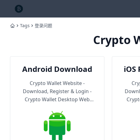
Tags
登录问题
Home
Crypto W
Android Download
iOS 
Th
Crypto Wallet Website -
Cry
Download, Register & Login -
Downlo
Crypto Wallet Desktop Web
Crypt
Version