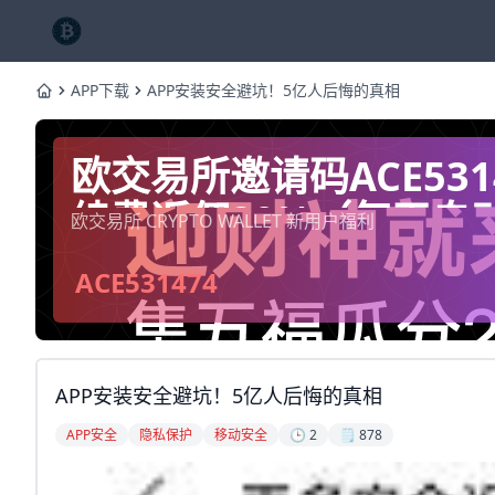
APP下载
APP安装安全避坑！5亿人后悔的真相
Home
欧交易所邀请码ACE53
续费返佣20%（每天自
欧交易所 CRYPTO WALLET 新用户福利
ACE531474
APP安装安全避坑！5亿人后悔的真相
APP安全
隐私保护
移动安全
🕒 2
🗒️ 878