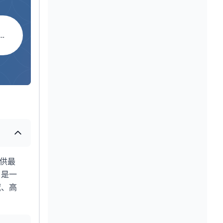
T 新用户福利
提供最
）是一
域、高