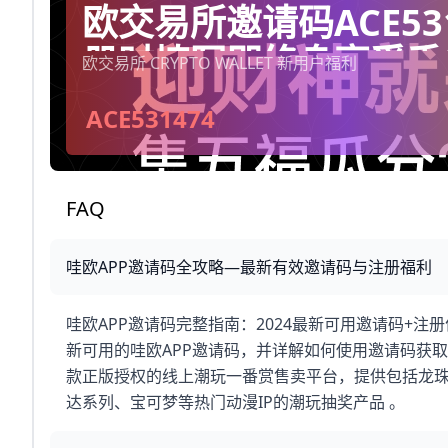
欧交易所邀请码ACE53
册时填写即终身享受手
欧交易所 CRYPTO WALLET 新用户福利
20%（每天自动到你
ACE531474
FAQ
哇欧APP邀请码全攻略—最新有效邀请码与注册福利
哇欧APP邀请码完整指南：2024最新可用邀请码+注
新可用的哇欧APP邀请码，并详解如何使用邀请码获取专
款正版授权的线上潮玩一番赏售卖平台，提供包括龙
达系列、宝可梦等热门动漫IP的潮玩抽奖产品 。