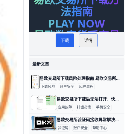
法指南
PLAY NOW
易欧数字货币交易
下載
详情
最新文章
易欧交易所下载风险处理指南 易欧交易所下载提示风险怎么办 在下载安装易欧交易所应用时，遇到“下载提示风险/安装有风险”等提示，很多用户会担心账户安全。其实，这类提示多半是系统风控或设备安全设置触发的保护机制，只要按官方指引操作，通常可以恢复正常下载与使用。下面给出具体做法，包含数据与实例，便于你快速上手。
下载风险
账户安全
风控流程
易欧交易所下载后无法打开：快速排查与解决要点 易欧交易所下载后无法打开：数据驱动的排查与解决思路 在实际操作中，很多用户遇到无法打开应用的情况，往往与设备、网络和安装来源有关。下面按要点给出有数据和实例的排查方法，帮助你快速定位问题并解决。比如，若你在三星S21运行Android 12，首次安装时若出现“无法打开”的提示，通常与未知来源安装设置有关，需要先开启允许安装来自未知来源的选项。
应用故障
排错指南
手机安全
易欧交易所验证码接收异常解决指南 易欧交易所验证码收不到的情况很多，常见原因包括短信拦截、网络信号差、号码被封或黑名单、签名超时以及服务器端短信发送问题。举例来说，在香港地区、信号不稳时接收验证码的延迟可能达到1–2分钟，甚至需要重新发送多次才能收到；如果你的号码曾被运营商列入黑名单，短信可能直接被阻拦。为了快速定位问题，可以按以下步骤排查并解决。
验证码
账户安全
帮助中心