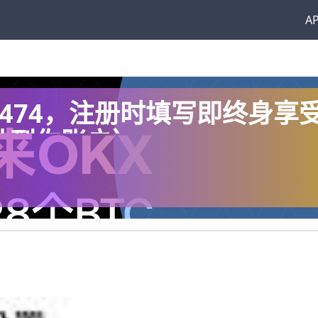
A
1474，注册时填写即终身享
动到你账户）