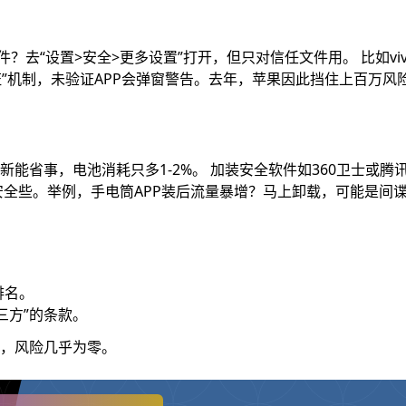
？去“设置>安全>更多设置”打开，但只对信任文件用。 比如vi
公证”机制，未验证APP会弹窗警告。去年，苹果因此挡住上百万风险
能省事，电池消耗只多1-2%。 加装安全软件如360卫士或腾
据流量安全些。举例，手电筒APP装后流量暴增？马上卸载，可能是间
排名。
三方”的条款。
，风险几乎为零。​