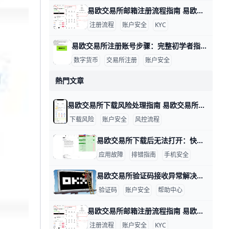
易欧交易所邮箱注册流程指南 易欧交易所邮箱注册流程 在数字货币投资的世界里，注册一个安全、便捷的账户是第一步。为了帮助你快速完成开户，下面用简单直观的步骤和实操示例来说明。 准备工作是关键。确保你使用的设备网络稳定，例如在家里用WiFi或手机数据网都可以；准备一个有效的邮箱、一个强密码（示例：P@ssw0rd!2026，实际请自己设定独特且复杂的密码），并确保手机可以接收验证码以便后续双重验证。若你在香港地区注册，遵循平台提示的地区选项，以确保身份验证顺利。
注册流程
账户安全
KYC
易欧交易所注册账号步骤：完整初学者指南 易欧交易所注册账号步骤 在数字资产投资的起步阶段，注册一个安全、合规的账户是第一步。以易欧交易所为例，下面以实例呈现完整流程，帮助新手快速上手。比如小张想买BTC，他需要先完成注册、绑定信息再进行实名认证，确保后续交易顺利。
数字货币
交易所注册
账户安全
熱門文章
易欧交易所下载风险处理指南 易欧交易所下载提示风险怎么办 在下载安装易欧交易所应用时，遇到“下载提示风险/安装有风险”等提示，很多用户会担心账户安全。其实，这类提示多半是系统风控或设备安全设置触发的保护机制，只要按官方指引操作，通常可以恢复正常下载与使用。下面给出具体做法，包含数据与实例，便于你快速上手。
下载风险
账户安全
风控流程
易欧交易所下载后无法打开：快速排查与解决要点 易欧交易所下载后无法打开：数据驱动的排查与解决思路 在实际操作中，很多用户遇到无法打开应用的情况，往往与设备、网络和安装来源有关。下面按要点给出有数据和实例的排查方法，帮助你快速定位问题并解决。比如，若你在三星S21运行Android 12，首次安装时若出现“无法打开”的提示，通常与未知来源安装设置有关，需要先开启允许安装来自未知来源的选项。
应用故障
排错指南
手机安全
易欧交易所验证码接收异常解决指南 易欧交易所验证码收不到的情况很多，常见原因包括短信拦截、网络信号差、号码被封或黑名单、签名超时以及服务器端短信发送问题。举例来说，在香港地区、信号不稳时接收验证码的延迟可能达到1–2分钟，甚至需要重新发送多次才能收到；如果你的号码曾被运营商列入黑名单，短信可能直接被阻拦。为了快速定位问题，可以按以下步骤排查并解决。
验证码
账户安全
帮助中心
易欧交易所邮箱注册流程指南 易欧交易所邮箱注册流程 在数字货币投资的世界里，注册一个安全、便捷的账户是第一步。为了帮助你快速完成开户，下面用简单直观的步骤和实操示例来说明。 准备工作是关键。确保你使用的设备网络稳定，例如在家里用WiFi或手机数据网都可以；准备一个有效的邮箱、一个强密码（示例：P@ssw0rd!2026，实际请自己设定独特且复杂的密码），并确保手机可以接收验证码以便后续双重验证。若你在香港地区注册，遵循平台提示的地区选项，以确保身份验证顺利。
注册流程
账户安全
KYC