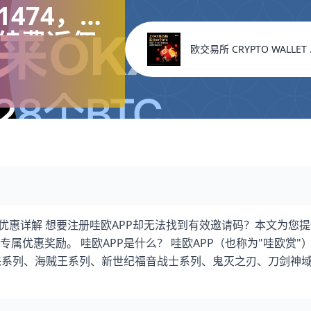
1474，注
续费返佣
欧交易所 CRYPTO WALLE
账户）
册优惠详解 想要注册哇欧APP却无法找到有效邀请码？本文为您
属优惠奖励。 哇欧APP是什么？ 哇欧APP（也称为"哇欧赏"
珠系列、海贼王系列、新世纪福音战士系列、鬼灭之刃、刀剑神