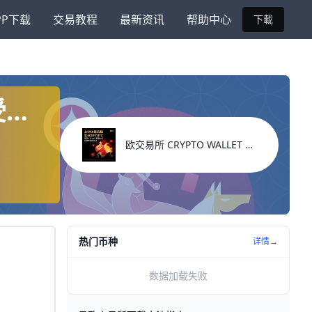
PP下载
交易教程
最新资讯
帮助中心
下載
受手
欧交易所 CRYPTO WALLET 新用户福利
热门币种
详情→
数据加载失败