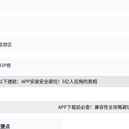
点
易禁区
OP榜
以下連結：
APP安装安全避坑！5亿人后悔的真相
APP下载前必查！兼容性全攻略避
项要点