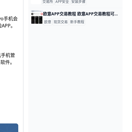
交易所
APP安全
安装步骤
欧意APP交易教程 欧意APP交易教程可以按“下载、注册、认证、买币、划转、交易”六步来做，新手照着走就能完成第一笔实盘操作。比如你先在手机上安装APP，再用手机号或邮箱注册账号，接着完成身份认证，然后买入100 USDT作为初始资金，最后就能进入现货页面买卖BTC或ETH。
vo手机会
欧意
现货交易
新手教程
APP。
讯手机管
谍软件。